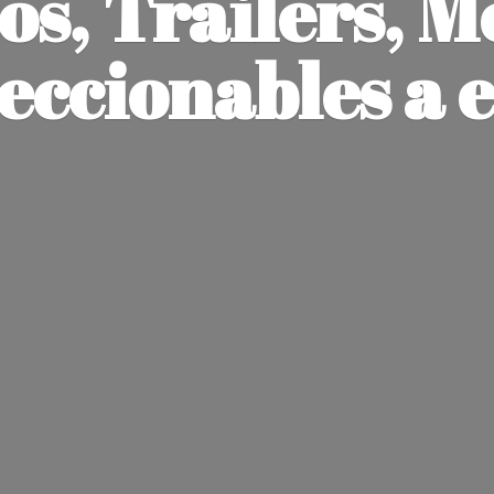
os, Trailers, M
leccionables
a 