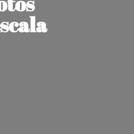
otos
escala