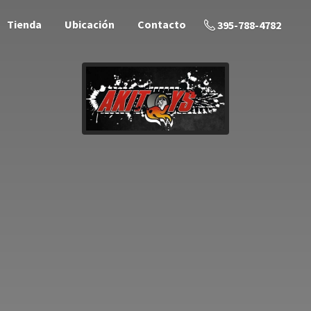
Tienda
Ubicación
Contacto
395-788-4782