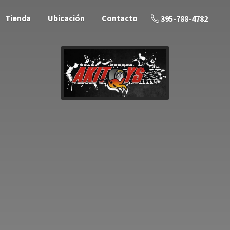
Tienda
Ubicación
Contacto
395-788-4782