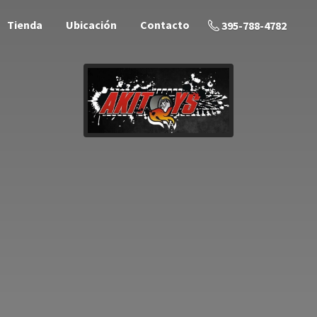
Tienda
Ubicación
Contacto
395-788-4782