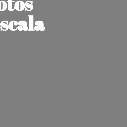
otos
escala