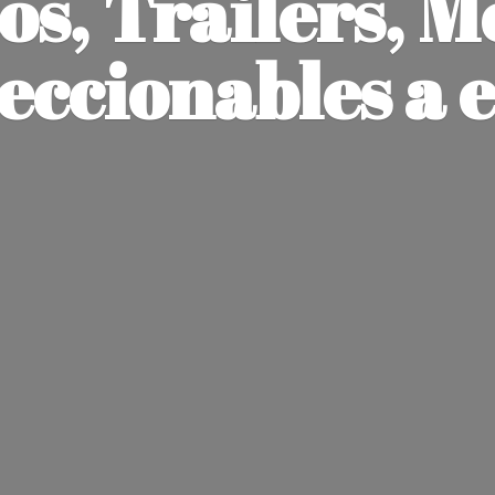
os, Trailers, M
leccionables
a 