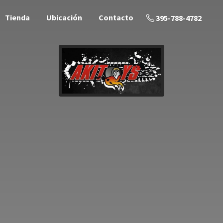
Tienda
Ubicación
Contacto
395-788-4782