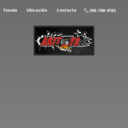
Tienda
Ubicación
Contacto
395-788-4782