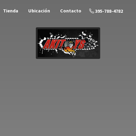
Tienda
Ubicación
Contacto
395-788-4782