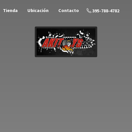
Tienda
Ubicación
Contacto
395-788-4782