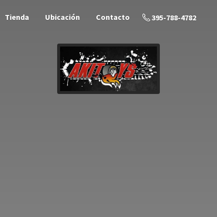
Tienda
Ubicación
Contacto
395-788-4782