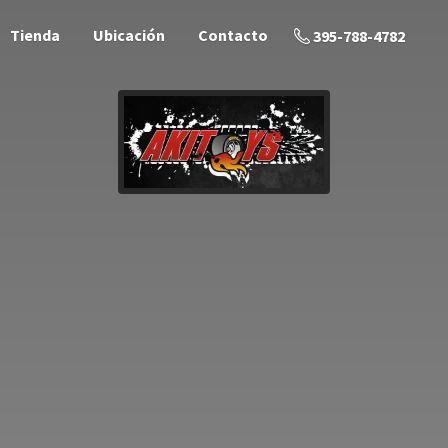
Tienda
Ubicación
Contacto
395-788-4782