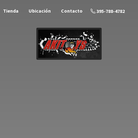
Tienda
Ubicación
Contacto
395-788-4782