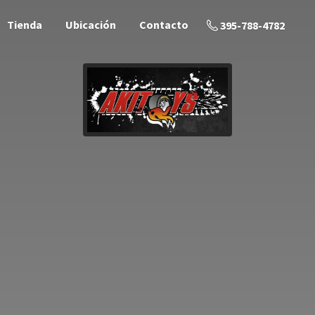
Tienda
Ubicación
Contacto
395-788-4782