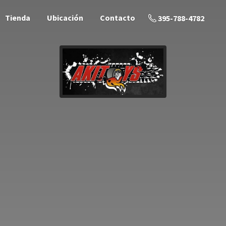
Tienda
Ubicación
Contacto
395-788-4782