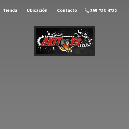
Tienda
Ubicación
Contacto
395-788-4782