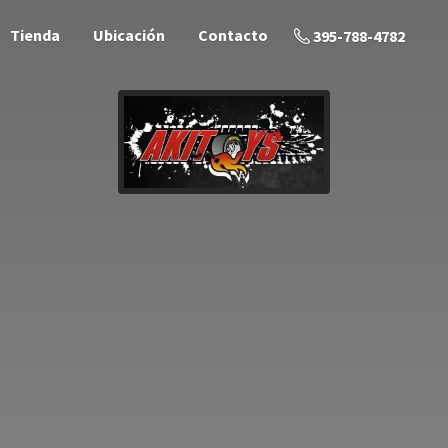
Tienda
Ubicación
Contacto
395-788-4782