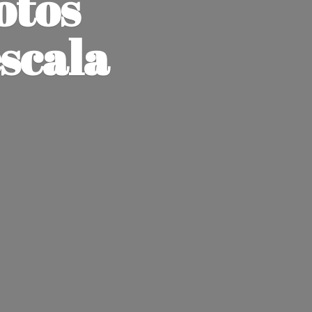
otos
escala