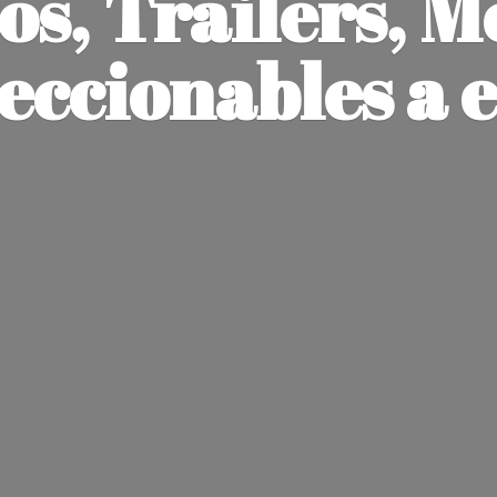
os, Trailers, M
leccionables
a 