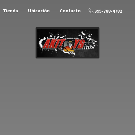
Tienda
Ubicación
Contacto
395-788-4782