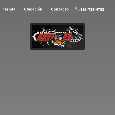
Tienda
Ubicación
Contacto
395-788-4782