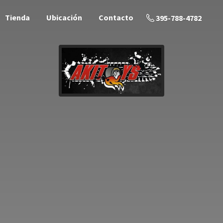
Tienda
Ubicación
Contacto
395-788-4782