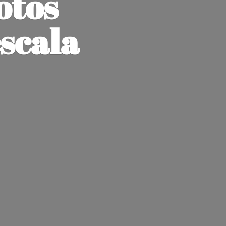
otos
escala