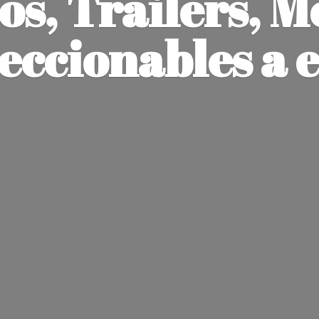
os, Trailers, M
leccionables
a 