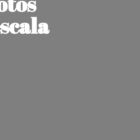
otos
escala