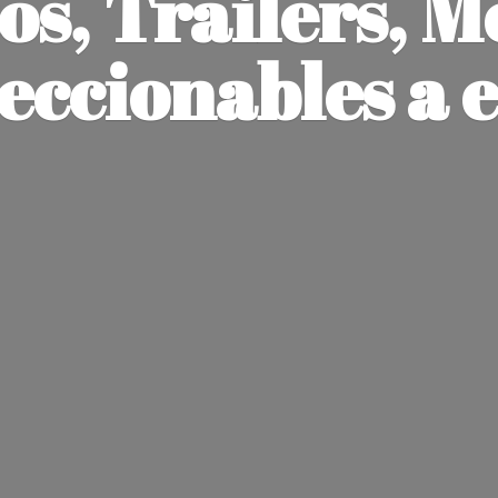
os, Trailers, M
leccionables
a 