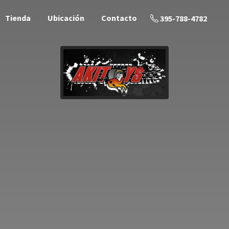
Tienda
Ubicación
Contacto
395-788-4782