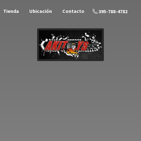
Tienda
Ubicación
Contacto
395-788-4782