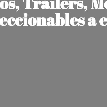
os, Trailers, M
leccionables
a 