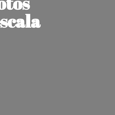
otos
escala