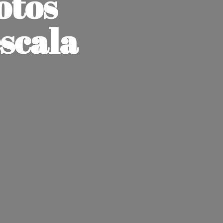
otos
escala