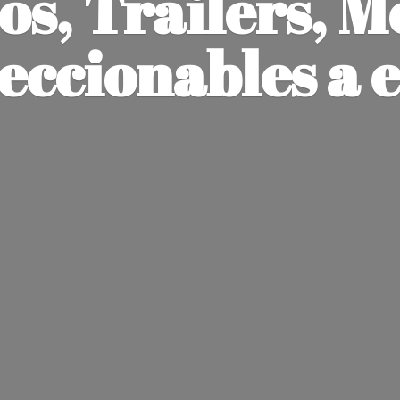
os, Trailers, M
leccionables
a 