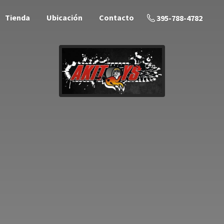
Tienda
Ubicación
Contacto
395-788-4782