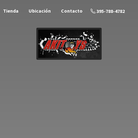
Tienda
Ubicación
Contacto
395-788-4782