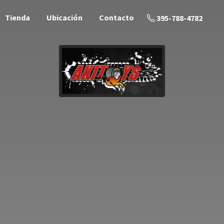
Tienda
Ubicación
Contacto
395-788-4782