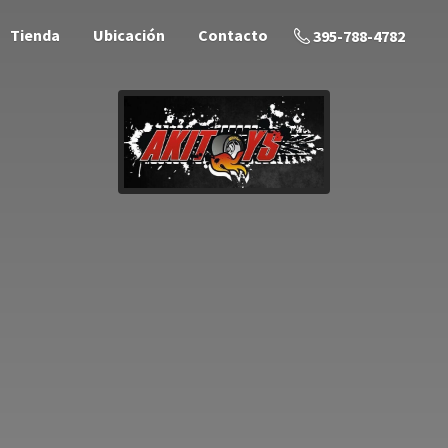
Tienda
Ubicación
Contacto
395-788-4782