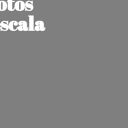
otos
escala