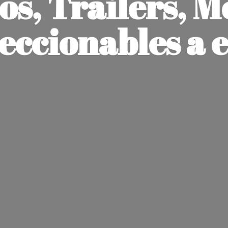
os, Trailers, M
leccionables
a 