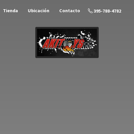
Tienda
Ubicación
Contacto
395-788-4782