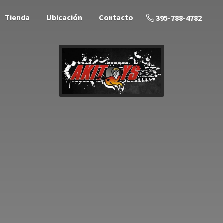
Tienda
Ubicación
Contacto
395-788-4782