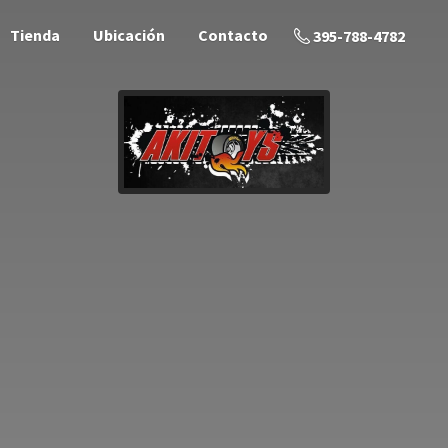
Tienda
Ubicación
Contacto
395-788-4782