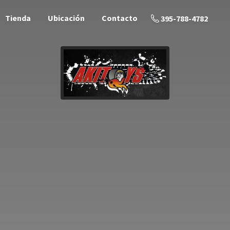
Tienda
Ubicación
Contacto
395-788-4782