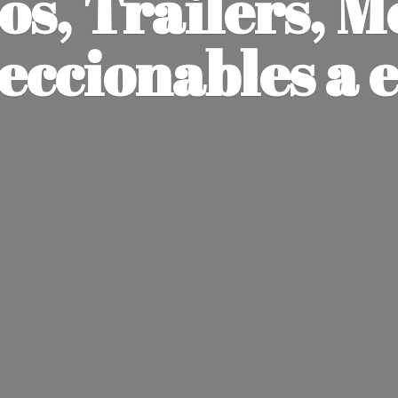
os, Trailers, M
leccionables
a 