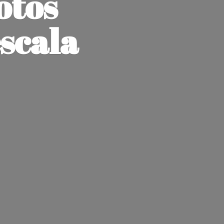
otos
escala