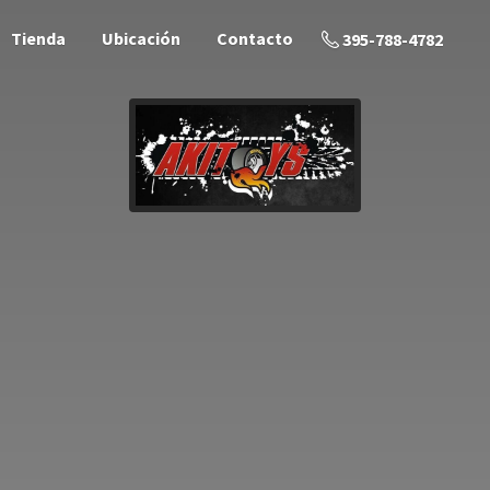
Tienda
Ubicación
Contacto
395-788-4782