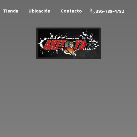
Tienda
Ubicación
Contacto
395-788-4782