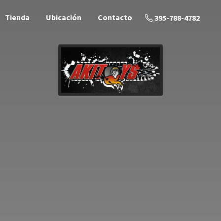
Tienda
Ubicación
Contacto
395-788-4782