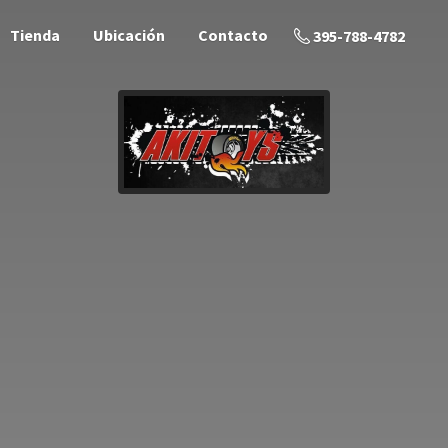
Tienda
Ubicación
Contacto
395-788-4782