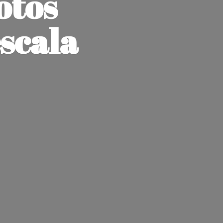
otos
escala