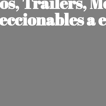
os, Trailers, M
leccionables
a 