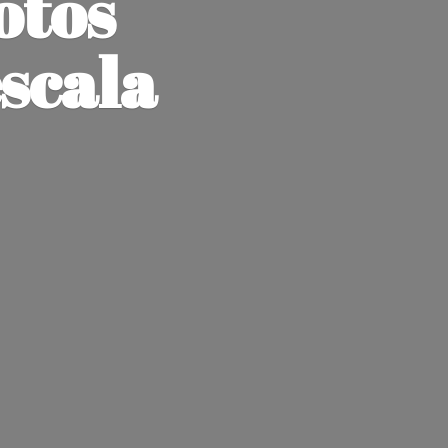
otos
escala