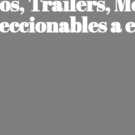
os, Trailers, M
leccionables
a 