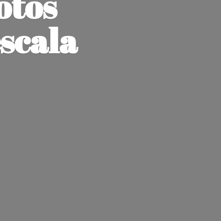
otos
escala