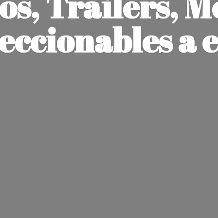
os, Trailers, M
leccionables
a 