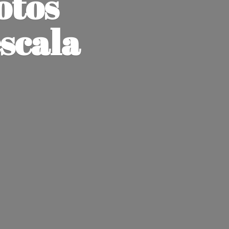
otos
escala