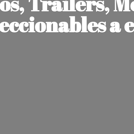
os, Trailers, M
leccionables
a 