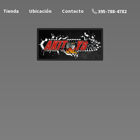
Tienda
Ubicación
Contacto
395-788-4782