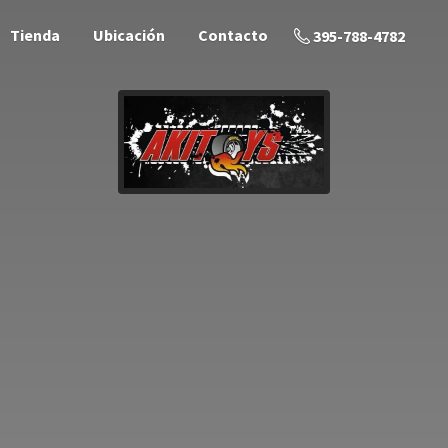
Tienda
Ubicación
Contacto
395-788-4782