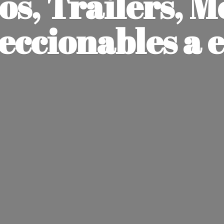
os, Trailers, M
leccionables
a 