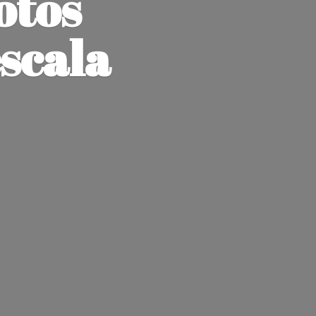
otos
escala