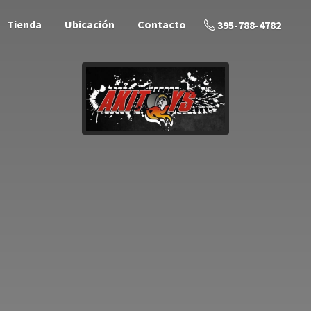
Tienda
Ubicación
Contacto
395-788-4782