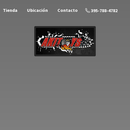
Tienda
Ubicación
Contacto
395-788-4782