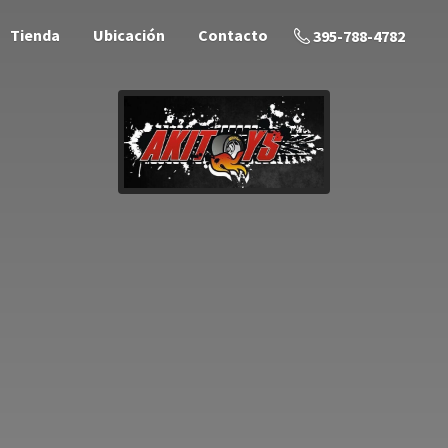
Tienda
Ubicación
Contacto
395-788-4782